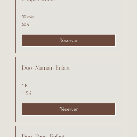
30 min
60
60 €
euros
Réserver
Duo - Maman - Enfant
1 h
115
115 €
euros
Réserver
Duo - Papa - Enfant