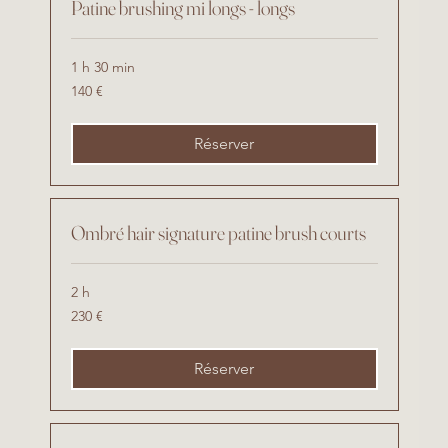
Patine brushing mi longs - longs
1 h 30 min
140
140 €
euros
Réserver
Ombré hair signature patine brush courts
2 h
230
230 €
euros
Réserver