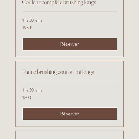
Couleur complète brushing longs
1 h 30 min
195
195 €
euros
Réserver
Patine brushing courts - mi longs
1 h 30 min
120
120 €
euros
Réserver