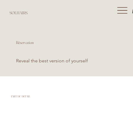
SOLHAIRS
Réservation
Reveal the best version of yourself
L'ART DU DETAIL