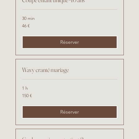
30 min
46
46 €
euros
Réserver
Wavy cranté mariage
1 h
150
150 €
euros
Réserver