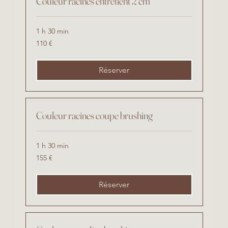
Couleur racines entretient 2 cm
1 h 30 min
110
110 €
euros
Réserver
Couleur racines coupe brushing
1 h 30 min
155
155 €
euros
Réserver