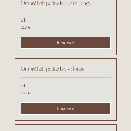
Ombré hair patine brush mi longs
2 h
260
260 €
euros
Réserver
Ombré hair patine brush longs
2 h
290
290 €
euros
Réserver