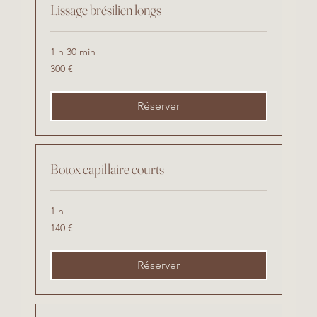
Lissage brésilien longs
1 h 30 min
300
300 €
euros
Réserver
Botox capillaire courts
1 h
140
140 €
euros
Réserver