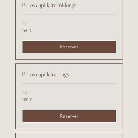
Botox capillaire mi-longs
1 h
160
160 €
euros
Réserver
Botox capillaire longs
1 h
180
180 €
euros
Réserver