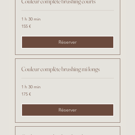
Couleur complète brushing courts
1 h 30 min
155
155 €
euros
Réserver
Couleur complète brushing mi longs
1 h 30 min
175
175 €
euros
Réserver