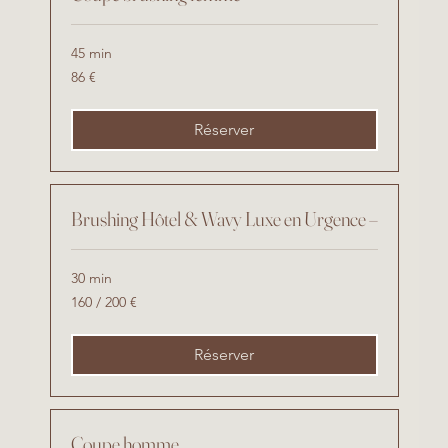
45 min
86
86 €
euros
Réserver
Brushing Hôtel & Wavy Luxe en Urgence –
30 min
160
160 / 200 €
/
200
€
Réserver
Coupe homme