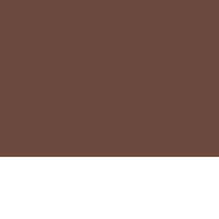
LEGAL
Terms & Conditions
Privacy Policy
Refund Policy
Accessibility Statement
© 2023 by Solhairs on
Wix Studio