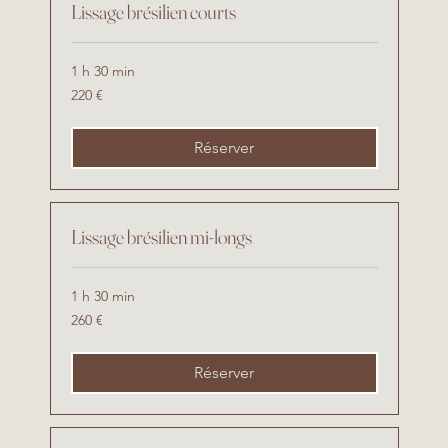
Lissage brésilien courts
1 h 30 min
220
220 €
euros
Réserver
Lissage brésilien mi-longs
1 h 30 min
260
260 €
euros
Réserver