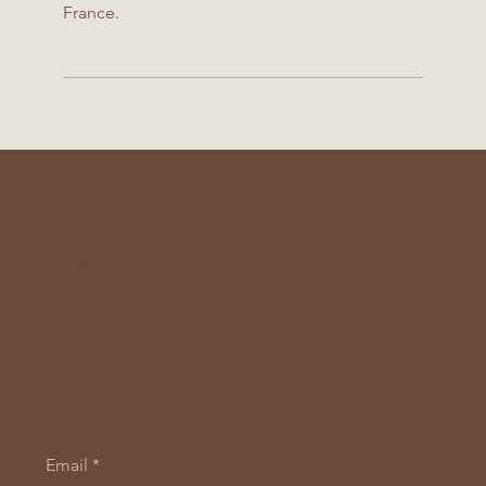
France.
Solhairs
N'oubliez pas de vous inscrire
Email
*