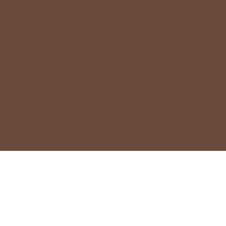
LEGAL
Terms & Conditions
Privacy Policy
Refund Policy
Accessibility Statement
© 2023 by Solhairs on
Wix Studio