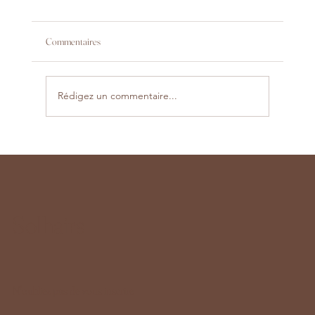
Commentaires
Rédigez un commentaire...
Coiffures 2025 : Le Retour des Styles Retro avec une
Touche Moderne
Solhairs
N'oubliez pas de vous inscrire